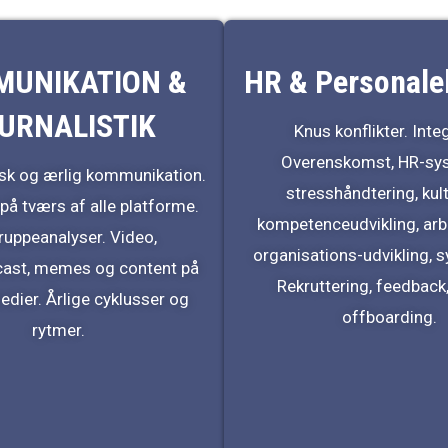
UNIKATION &
HR & Personale
URNALISTIK
Knus konflikter. Integ
Overenskomst, HR-sys
tisk og ærlig kommunikation.
stresshåndtering, kul
 på tværs af alle platforme.
kompetenceudvikling, arb
uppeanalyser. Video,
organisations-udvikling, 
cast, memes og content på
Rekruttering, feedback
edier. Årlige cyklusser og
offboarding.
rytmer.