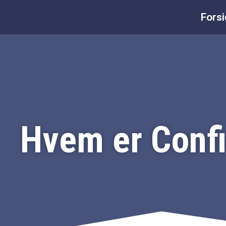
Gå
Fors
til
indholdet
Hvem er Confi