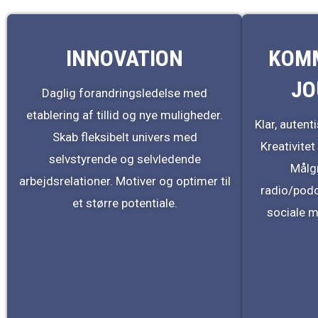
INNOVATION
KOMM
JO
Daglig forandringsledelse med
etablering af tillid og nye muligheder.
Klar, auten
Skab fleksibelt univers med
Kreativitet
selvstyrende og selvledende
Målgr
arbejdsrelationer. Motiver og optimer til
radio/pod
et større potentiale.
sociale m