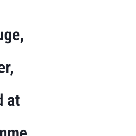
uge,
er,
 at
ømme.