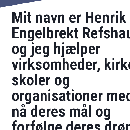
Mit navn er Henrik
Engelbrekt Refsha
og jeg hjælper
virksomheder,
kirk
skoler
og
organisationer med
nå deres mål og
forfølge deres dr