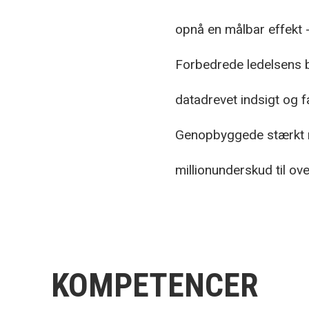
opnå en målbar effekt -
Forbedrede ledelsens 
datadrevet indsigt og f
Genopbyggede stærkt n
millionunderskud til ov
KOMPETENCER