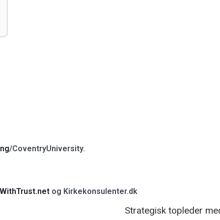
ing
/CoventryUniversity.
WithTrust.net
og Kirkekonsulenter.dk
Strategisk topleder med