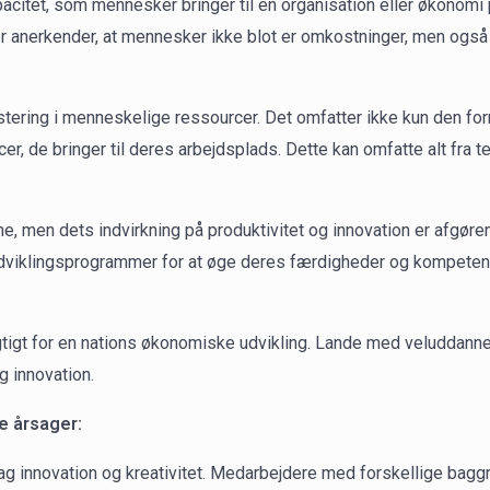
citet, som mennesker bringer til en organisation eller økonomi p
er anerkender, at mennesker ikke blot er omkostninger, men også 
ering i menneskelige ressourcer. Det omfatter ikke kun den fo
 de bringer til deres arbejdsplads. Dette kan omfatte alt fra te
e, men dets indvirkning på produktivitet og innovation er afgøren
klingsprogrammer for at øge deres færdigheder og kompetencer. 
igt for en nations økonomiske udvikling. Lande med veluddanne
og innovation.
e årsager:
bag innovation og kreativitet. Medarbejdere med forskellige bag