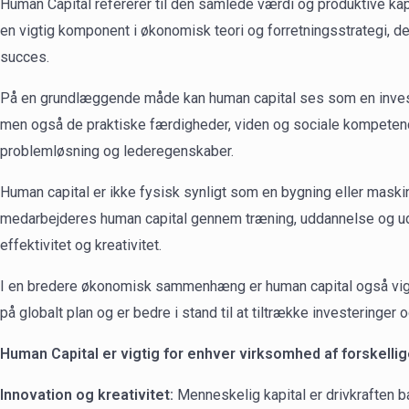
Human Capital refererer til den samlede værdi og produktive kapa
en vigtig komponent i økonomisk teori og forretningsstrategi, d
succes.
På en grundlæggende måde kan human capital ses som en invest
men også de praktiske færdigheder, viden og sociale kompetencer,
problemløsning og lederegenskaber.
Human capital er ikke fysisk synligt som en bygning eller maskin
medarbejderes human capital gennem træning, uddannelse og udvi
effektivitet og kreativitet.
I en bredere økonomisk sammenhæng er human capital også vigt
på globalt plan og er bedre i stand til at tiltrække investeringer 
Human Capital er vigtig for enhver virksomhed af forskellig
Innovation og kreativitet:
Menneskelig kapital er drivkraften 