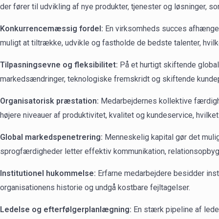
der fører til udvikling af nye produkter, tjenester og løsninger,
Konkurrencemæssig fordel:
En virksomheds succes afhænger af
muligt at tiltrække, udvikle og fastholde de bedste talenter, hvilk
Tilpasningsevne og fleksibilitet:
På et hurtigt skiftende globa
markedsændringer, teknologiske fremskridt og skiftende kundepr
Organisatorisk præstation:
Medarbejdernes kollektive færdigh
højere niveauer af produktivitet, kvalitet og kundeservice, hvilke
Global markedspenetrering:
Menneskelig kapital gør det mulig
sprogfærdigheder letter effektiv kommunikation, relationsopbyg
Institutionel hukommelse:
Erfarne medarbejdere besidder insti
organisationens historie og undgå kostbare fejltagelser.
Ledelse og efterfølgerplanlægning:
En stærk pipeline af lede