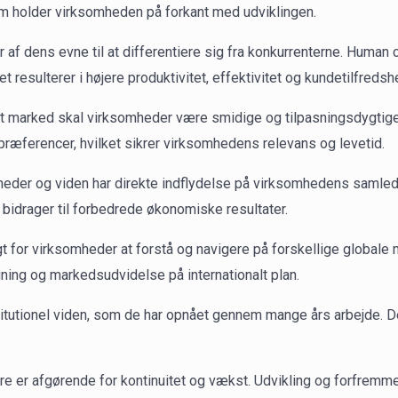
 som holder virksomheden på forkant med udviklingen.
 dens evne til at differentiere sig fra konkurrenterne. Human c
et resulterer i højere produktivitet, effektivitet og kundetilfredsh
lt marked skal virksomheder være smidige og tilpasningsdygtige
æferencer, hvilket sikrer virksomhedens relevans og levetid.
eder og viden har direkte indflydelse på virksomhedens samlede 
t bidrager til forbedrede økonomiske resultater.
t for virksomheder at forstå og navigere på forskellige global
ning og markedsudvidelse på internationalt plan.
tutionel viden, som de har opnået gennem mange års arbejde. De
re er afgørende for kontinuitet og vækst. Udvikling og forfremme