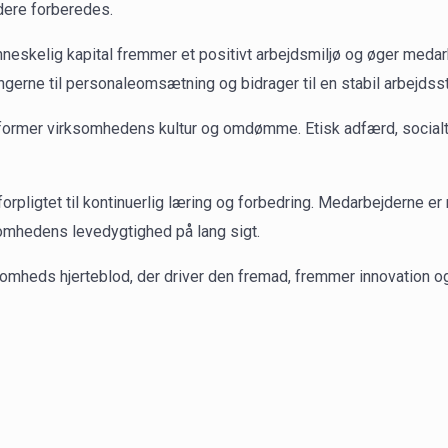
dere forberedes.
nneskelig kapital fremmer et positivt arbejdsmiljø og øger med
ningerne til personaleomsætning og bidrager til en stabil arbejdss
former virksomhedens kultur og omdømme. Etisk adfærd, socialt
orpligtet til kontinuerlig læring og forbedring. Medarbejderne er 
ksomhedens levedygtighed på lang sigt.
ksomheds hjerteblod, der driver den fremad, fremmer innovation 