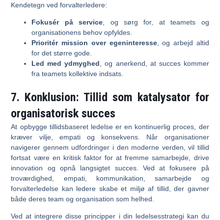
Kendetegn ved forvalterledere:
Fokusér på service
, og sørg for, at teamets og
organisationens behov opfyldes.
Prioritér mission over egeninteresse
, og arbejd altid
for det større gode.
Led med ydmyghed
, og anerkend, at succes kommer
fra teamets kollektive indsats.
7.
Konklusion: Tillid som katalysator for
organisatorisk succes
At opbygge tillidsbaseret ledelse er en kontinuerlig proces, der
kræver vilje, empati og konsekvens. Når organisationer
navigerer gennem udfordringer i den moderne verden, vil tillid
fortsat være en kritisk faktor for at fremme samarbejde, drive
innovation og opnå langsigtet succes. Ved at fokusere på
troværdighed, empati, kommunikation, samarbejde og
forvalterledelse kan ledere skabe et miljø af tillid, der gavner
både deres team og organisation som helhed​.
Ved at integrere disse principper i din ledelsesstrategi kan du