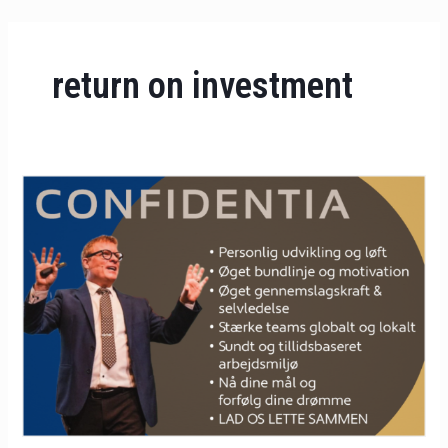
Gå
til
indholdet
return on investment
Ledelses-
og
Proceskonsulentens
Magiske
Touch