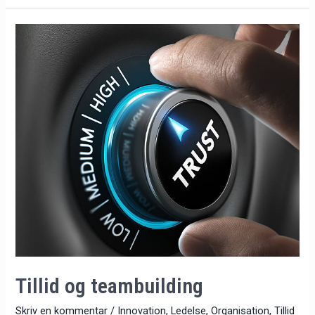
Tillid
og
teambuilding
Tillid og teambuilding
Skriv en kommentar
/
Innovation
,
Ledelse
,
Organisation
,
Tillid