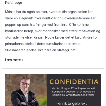
Refshauge
konfliktløsning
Måske har du også oplevet, hvordan din organisation kan
være en slagmark, hvor konflikter og uoverensstemmelser
popper op som træfninger ved frontlinje. Ofte kommer
konflikterne netop, hvor mennesker med stærk motivation og
stor viden krydser klinger. Nogle kalder det et kald. Andre for
primadonnaledelse.I dette tumultariske terræn er
tillidsbaseret ledelse ikke bare en strategi; det …
Læs mere »
Ledelseskonsulenten:
Opløs
temaer,
løsne
hårdknuder