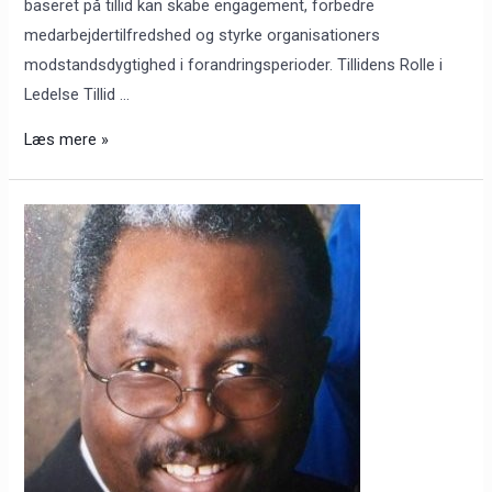
baseret på tillid kan skabe engagement, forbedre
medarbejdertilfredshed og styrke organisationers
modstandsdygtighed i forandringsperioder. Tillidens Rolle i
Ledelse Tillid …
Læs mere »
At
opbygge
tillidsbaseret
ledelse
i
organisationer