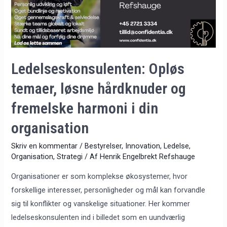
og
fremelske
harmoni
i
din
Ledelseskonsulenten: Opløs
organisation
temaer, løsne hårdknuder og
fremelske harmoni i din
organisation
Skriv en kommentar
/
Bestyrelser
,
Innovation
,
Ledelse
,
Organisation
,
Strategi
/ Af
Henrik Engelbrekt Refshauge
Organisationer er som komplekse økosystemer, hvor
forskellige interesser, personligheder og mål kan forvandle
sig til konflikter og vanskelige situationer. Her kommer
ledelseskonsulenten ind i billedet som en uundværlig