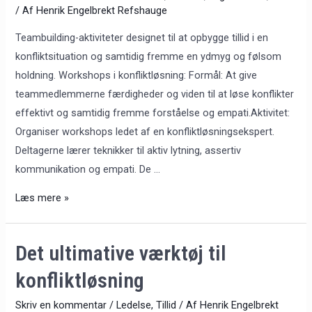
/ Af
Henrik Engelbrekt Refshauge
Teambuilding-aktiviteter designet til at opbygge tillid i en
konfliktsituation og samtidig fremme en ydmyg og følsom
holdning. Workshops i konfliktløsning: Formål: At give
teammedlemmerne færdigheder og viden til at løse konflikter
effektivt og samtidig fremme forståelse og empati.Aktivitet:
Organiser workshops ledet af en konfliktløsningsekspert.
Deltagerne lærer teknikker til aktiv lytning, assertiv
kommunikation og empati. De …
Læs mere »
Det
Det ultimative værktøj til
ultimative
konfliktløsning
værktøj
til
Skriv en kommentar
/
Ledelse
,
Tillid
/ Af
Henrik Engelbrekt